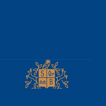
Découvrez le Château de Saint-Bohaire, une perle située au cœur
du Val de Loire. Entouré d'un vaste parc arboré et traversé par