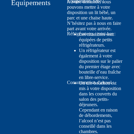
Équipements
Équipements bébé :
À votre demande, nous
pouvons mettre à votre
disposition un lit bébé, un
parc et une chaise haute.
N’hésitez pas à nous en faire
part avant votre arrivée.
Réfrigérateurs / mini-bar :
Les chambres sont
équipées de petits
réfrigérateurs.
Un réfrigérateur est
également à votre
disposition sur le palier
du premier étage avec
bouteille d’eau fraîche
en libre-service.
Consommation d'alcool :
Un tire-bouchon est
mis à votre disposition
dans les couverts du
salon des petits-
déjeuners.
Cependant en raison
de débordements,
l’alcool n’est pas
conseillé dans les
chambres.