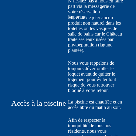
N’hésitez pas à nous en faire
part via la messagerie de
votre réservation.
Important
Merci de ne jeter aucun
produit non naturel dans les
toilettes ou les vasques de
salle de bains car le Château
traite ses eaux usées par
phytoépuration (lagune
plantée).
Nous vous rappelons de
toujours déverrouiller le
loquet avant de quitter le
logement pour éviter tout
risque de vous retrouver
bloqué à votre retour.
Accès à la piscine
La piscine est chauffée et en
accès libre du matin au soir.
Afin de respecter la
tranquillité de tous nos
résidents, nous vous