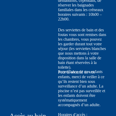
demandons, cependant, de
réserver les baignades
familiales dans les créneaux
horaires suivants : 10h00 –
22h00.
Des serviettes de bain et des
foutas vous sont remises dans
les chambres, vous pouvez
les garder durant tout votre
séjour (les serviettes blanches
que nous mettons à votre
disposition dans la salle de
bain étant réservées à la
toilette).
Surveillance de vos enfants
Pour la sécurité de vos
enfants, merci de veiller à ce
qu’ils restent bien sous
surveillance d’un adulte. La
piscine n’est pas surveillée et
les enfants doivent être
systématiquement
accompagnés d’un adulte.
Accès au bain
Horaires d’accès :