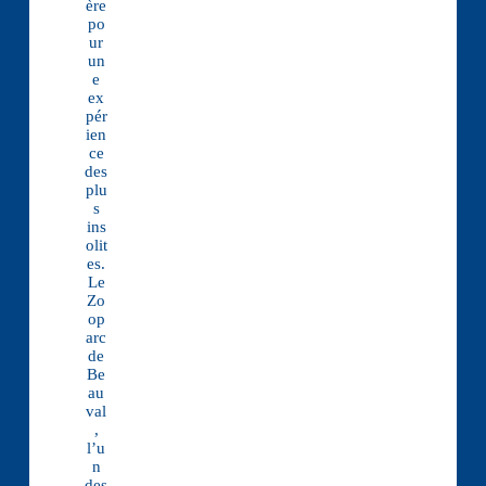
ère
po
ur
un
e
ex
pér
ien
ce
des
plu
s
ins
olit
es.
Le
Zo
op
arc
de
Be
au
val
,
l’u
n
des