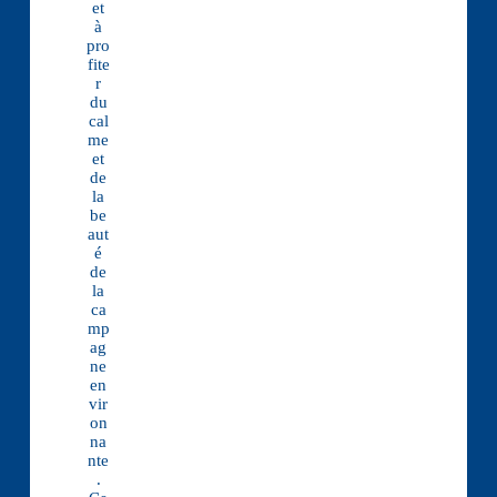
et
à
pro
fite
r
du
cal
me
et
de
la
be
aut
é
de
la
ca
mp
ag
ne
en
vir
on
na
nte
.