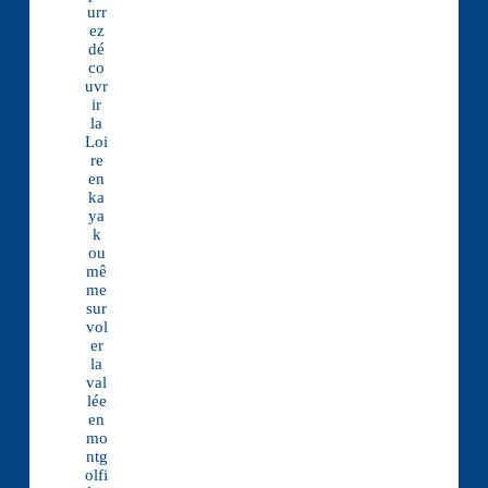
urr
ez
dé
co
uvr
ir
la
Loi
re
en
ka
ya
k
ou
mê
me
sur
vol
er
la
val
lée
en
mo
ntg
olfi