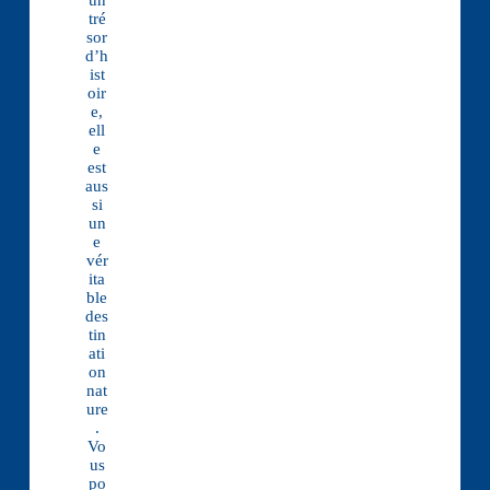
un
tré
sor
d’h
ist
oir
e,
ell
e
est
aus
si
un
e
vér
ita
ble
des
tin
ati
on
nat
ure
.
Vo
us
po