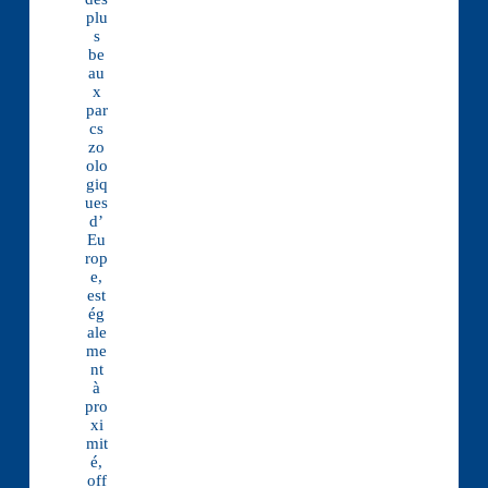
plu
s
be
au
x
par
cs
zo
olo
giq
ues
d’
Eu
rop
e,
est
ég
ale
me
nt
à
pro
xi
mit
é,
off