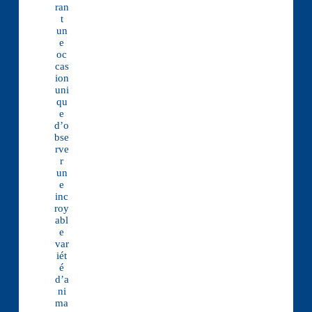
ran
t
un
e
oc
cas
ion
uni
qu
e
d’o
bse
rve
r
un
e
inc
roy
abl
e
var
iét
é
d’a
ni
ma