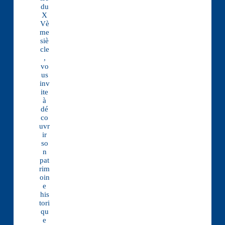
du
X
Vè
me
siè
cle
,
vo
us
inv
ite
à
dé
co
uvr
ir
so
n
pat
rim
oin
e
his
tori
qu
e