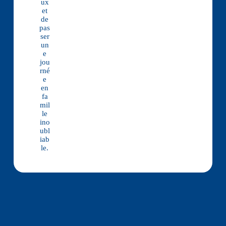
ux
et
de
pas
ser
un
e
jou
rné
e
en
fa
mil
le
ino
ubl
iab
le.