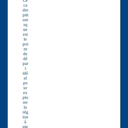
Ce
ca
dre
pitt
ore
sq
ue
est
le
poi
nt
de
dé
par
t
idé
al
po
ur
ex
plo
rer
la
rég
ion
à
pie