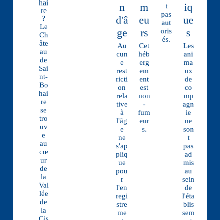
hai
n
m
iq
t
re
pas
d'â
eu
ue
?
aut
Le
ge
rs
s
oris
Ch
és.
âte
Au
Cet
Les
au
cun
héb
ani
de
e
erg
ma
Sai
rest
em
ux
nt-
ricti
ent
de
Bo
on
est
co
hai
rela
non
mp
re
tive
-
agn
se
à
fum
ie
tro
l'âg
eur
ne
uv
e
s.
son
e
ne
t
au
s'ap
pas
cœ
pliq
ad
ur
ue
mis
de
pou
au
la
r
sein
Val
l'en
de
lée
regi
l'éta
de
stre
blis
la
me
sem
Cis