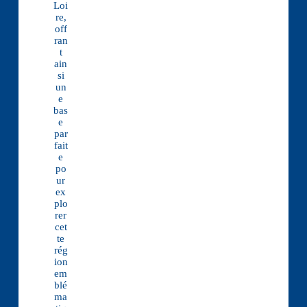
Loi
re,
off
ran
t
ain
si
un
e
bas
e
par
fait
e
po
ur
ex
plo
rer
cet
te
rég
ion
em
blé
ma