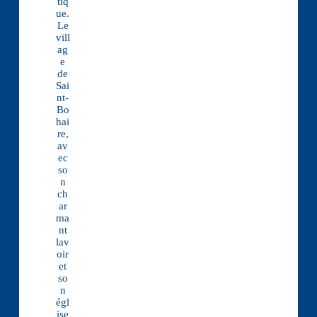
tiq
ue.
Le
vill
ag
e
de
Sai
nt-
Bo
hai
re,
av
ec
so
n
ch
ar
ma
nt
lav
oir
et
so
n
égl
ise