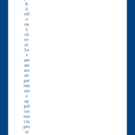
d,
à
vél
o
ou
à
ch
ev
al.
Le
s
am
ate
urs
de
pat
rim
oin
e
ap
pré
cie
ron
t la
pro
xi