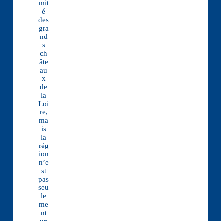
mit
é
des
gra
nd
s
ch
âte
au
x
de
la
Loi
re,
ma
is
la
rég
ion
n’e
st
pas
seu
le
me
nt