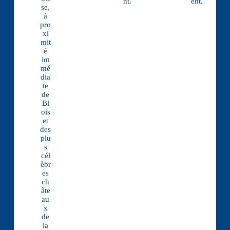
nt.
ent.
se,
à
pro
xi
mit
é
im
mé
dia
te
de
Bl
ois
et
des
plu
s
cél
èbr
es
ch
âte
au
x
de
la