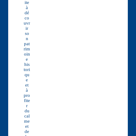
ite
à
dé
co
uvr
ir
so
n
pat
rim
oin
e
his
tori
qu
e
et
à
pro
fite
r
du
cal
me
et
de