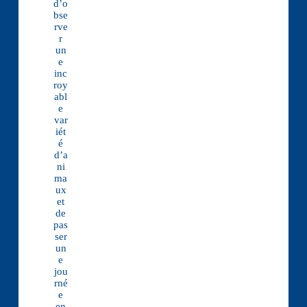
d’o
bse
rve
r
un
e
inc
roy
abl
e
var
iét
é
d’a
ni
ma
ux
et
de
pas
ser
un
e
jou
rné
e
en