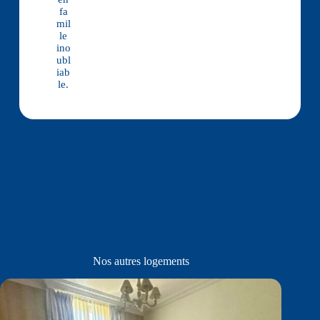
fa
mil
le
ino
ubl
iab
le.
Nos autres logements