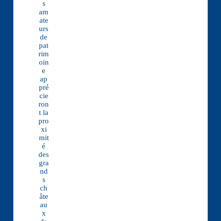
s
am
ate
urs
de
pat
rim
oin
e
ap
pré
cie
ron
t la
pro
xi
mit
é
des
gra
nd
s
ch
âte
au
x