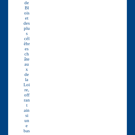
de
Bl
ois
et
des
plu
s
cél
èbr
es
ch
âte
au
x
de
la
Loi
re,
off
ran
t
ain
si
un
e
bas