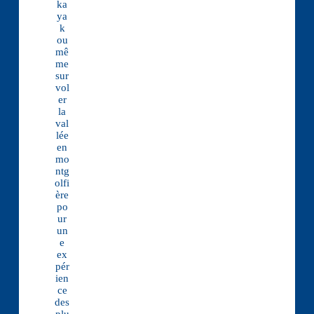
ka
ya
k
ou
mê
me
sur
vol
er
la
val
lée
en
mo
ntg
olfi
ère
po
ur
un
e
ex
pér
ien
ce
des