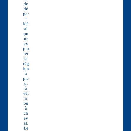
de
dé
par
t
idé
al
po
ur
ex
plo
rer
la
rég
ion
à
pie
d,
à
vél
o
ou
à
ch
ev
al.
Le