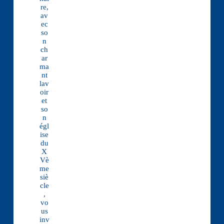
re,
av
ec
so
n
ch
ar
ma
nt
lav
oir
et
so
n
égl
ise
du
X
Vè
me
siè
cle
,
vo
us
inv