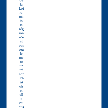
de
la
Loi
re,
ma
is
la
rég
ion
n’e
st
pas
seu
le
me
nt
un
tré
sor
d’h
ist
oir
e,
ell
e
est
aus