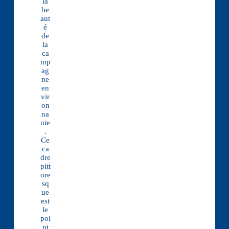
la
be
aut
é
de
la
ca
mp
ag
ne
en
vir
on
na
nte
.
Ce
ca
dre
pitt
ore
sq
ue
est
le
poi
nt