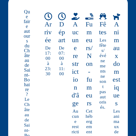
Qu
e
fair
Ar
D
A
Fu
Fê
A
e
riv
ép
uc
m
tes
ni
aut
our
ée
art
un
eu
m
Les
s
fête
du
e
rs/
au
De
De
Ch
s/
17:
07:
re
N
x
âte
évé
00
00
au
ne
str
on
do
à
à
de
me
23:
11:
Sai
ict
-
m
nts
30
00
nt-
ne
io
fu
est
Bo
son
hai
n
m
iq
t
re
pas
d'â
eu
ue
?
aut
Le
ge
rs
s
oris
Ch
és.
âte
Au
Cet
Les
au
cun
héb
ani
de
e
erg
ma
Sai
rest
em
ux
nt-
ricti
ent
de
Bo