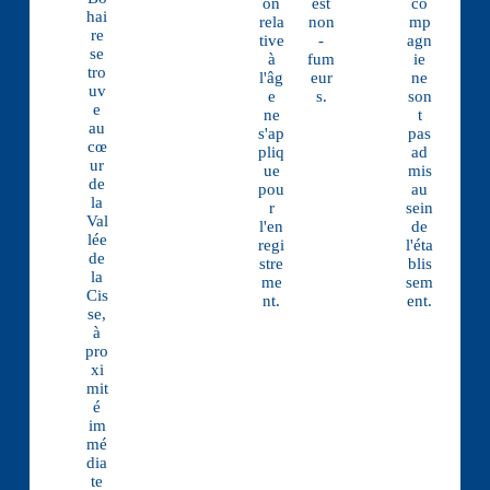
on
est
co
hai
rela
non
mp
re
tive
-
agn
se
à
fum
ie
tro
l'âg
eur
ne
uv
e
s.
son
e
ne
t
au
s'ap
pas
cœ
pliq
ad
ur
ue
mis
de
pou
au
la
r
sein
Val
l'en
de
lée
regi
l'éta
de
stre
blis
la
me
sem
Cis
nt.
ent.
se,
à
pro
xi
mit
é
im
mé
dia
te