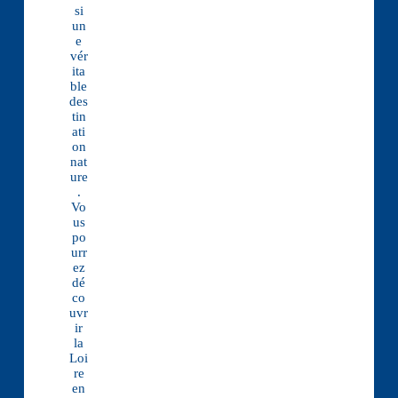
si
un
e
vér
ita
ble
des
tin
ati
on
nat
ure
.
Vo
us
po
urr
ez
dé
co
uvr
ir
la
Loi
re
en