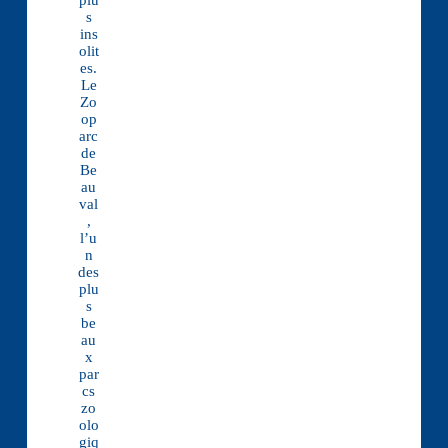
plu
s
ins
olit
es.
Le
Zo
op
arc
de
Be
au
val
,
l’u
n
des
plu
s
be
au
x
par
cs
zo
olo
giq