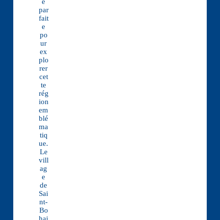
e
par
fait
e
po
ur
ex
plo
rer
cet
te
rég
ion
em
blé
ma
tiq
ue.
Le
vill
ag
e
de
Sai
nt-
Bo
hai