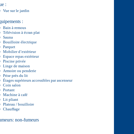
ue :
Vue sur le jardin
quipements :
Bain à remous
Télévision à écran plat
Sauna
Bouilloire électrique
Parquet
Mobilier d’extérieur
Espace repas extérieur
Piscine privée
Linge de maison
Armoire ou penderie
Prise près du lit
Étages supérieurs accessibles par ascenseur
Coin salon
Portant
Machine à café
Lit pliant
Plateau / bouilloire
Chauffage
umeurs: non-fumeurs