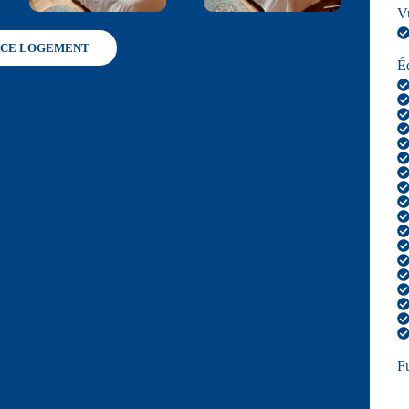
V
 CE LOGEMENT
É
F