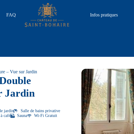
FAQ
Infos pratiques
re – Vue sur Jardin
 Double
r Jardin
le jardin
Salle de bains privative
à café
Sauna
Wi-Fi Gratuit