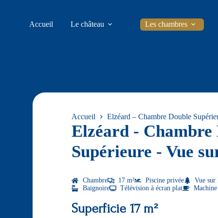
Accueil
Le château
Les chambres
Accueil
Elzéard – Chambre Double Supérieu
Elzéard - Chambre
Supérieure - Vue su
Chambre
17 m²
Piscine privée
Vue sur 
Baignoire
Télévision à écran plat
Machine 
Superficie 17 m²